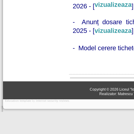
vizualizeaza
2026 - [
]
- Anunț dosare tich
2025 - [
vizualizeaza
]
- Model cerere tichet
Copyright © 2026 Liceul "Io
Realizator: Matrescu 
Education template
by
internet security reviews
.