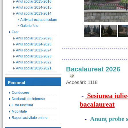
Anul scolar 2015-2016
Anul scolar 2014-2015
Anul scolar 2013-2014
1
/
5
Activitati extracuriculare
Galerie foto
Orar
Anul scolar 2025-2026
Anul scolar 2024-2025
.................................
Anul scolar 2023-2024
.................................
Anul scolar 2022-2023
Anul scolar 2021-2022
Bacalaureat 2026
Anul scolar 2020-2021
Accesări: 1118
Personal
Conducere
-
Sesiunea iuli
Declaratii de interese
bacalaureat
Lista functiilor
Mobilitate
-
Anunț probe s
Raport activitate online