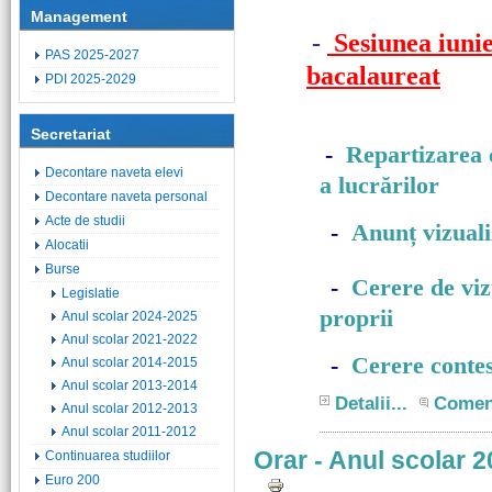
Management
-
Sesiunea iunie
PAS 2025-2027
bacalaureat
PDI 2025-2029
Secretariat
-
Repartizarea c
Decontare naveta elevi
a lucrărilor
Decontare naveta personal
Acte de studii
-
Anunț vizuali
Alocatii
Burse
-
Cerere de vizu
Legislatie
proprii
Anul scolar 2024-2025
Anul scolar 2021-2022
-
Cerere contes
Anul scolar 2014-2015
Anul scolar 2013-2014
Detalii...
Comen
Anul scolar 2012-2013
Anul scolar 2011-2012
Orar - Anul scolar 
Continuarea studiilor
Euro 200