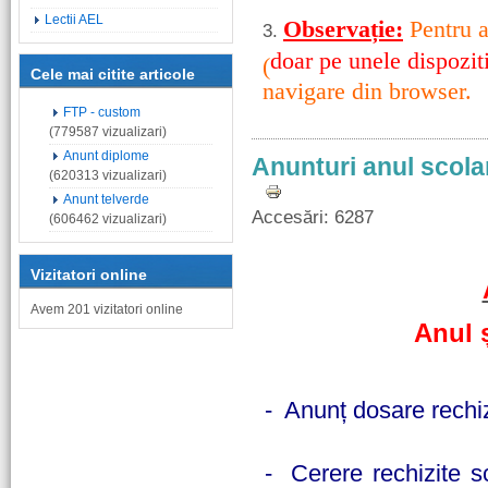
Lectii AEL
Observație:
Pentru a
3.
doar pe unele dispozit
(
Cele mai citite articole
navigare din browser.
FTP - custom
(779587 vizualizari)
Anunt diplome
Anunturi anul scola
(620313 vizualizari)
Anunt telverde
Accesări: 6287
(606462 vizualizari)
Vizitatori online
Avem 201 vizitatori online
Anul 
- Anunț dosare rechiz
- Cerere rechizite sc