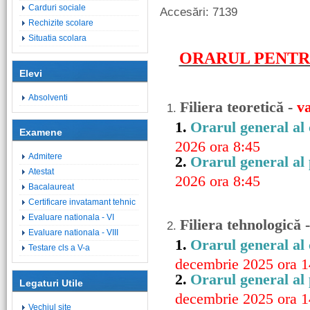
Carduri sociale
Accesări: 7139
Rechizite scolare
Situatia scolara
ORARUL PENTRU
Elevi
Absolventi
Filiera teoretică -
va
1.
1.
Orarul general al
Examene
2026 ora 8:45
Admitere
2.
Orarul general al
Atestat
2026 ora 8:45
Bacalaureat
Certificare invatamant tehnic
Evaluare nationala - VI
Filiera tehnologică 
2.
Evaluare nationala - VIII
1.
Orarul general al 
Testare cls a V-a
decembrie 2025 ora 1
2.
Orarul general al 
Legaturi Utile
decembrie 2025 ora 1
Vechiul site