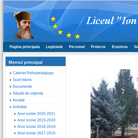
Pagina principala
Legislatie
Personal
Proiecte
Erasmus
Se
Meniul principal
Cabinet Psihopedagogic
Scurt Istoric
Documente
Situatii de urgenta
Noutati
Activitati
Anul scolar 2020-2021
Anul scolar 2019-2020
Anul scolar 2018-2019
Anul scolar 2017-2018