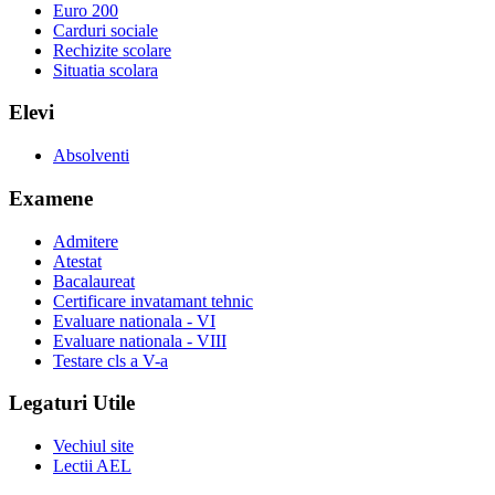
Euro 200
Carduri sociale
Rechizite scolare
Situatia scolara
Elevi
Absolventi
Examene
Admitere
Atestat
Bacalaureat
Certificare invatamant tehnic
Evaluare nationala - VI
Evaluare nationala - VIII
Testare cls a V-a
Legaturi Utile
Vechiul site
Lectii AEL